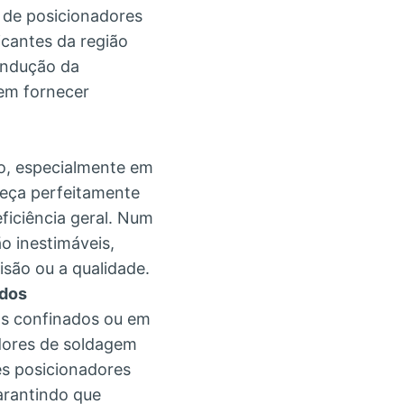
 de posicionadores
cantes da região
ondução da
em fornecer
o, especialmente em
peça perfeitamente
ficiência geral. Num
o inestimáveis,
são ou a qualidade.
ados
os confinados ou em
dores de soldagem
es posicionadores
arantindo que