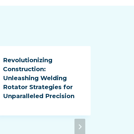
Revolutionizing
Desbl
Construction:
de sol
Unleashing Welding
ideias
Rotator Strategies for
sua of
Unparalleled Precision