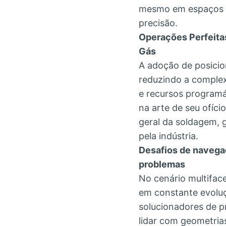
mesmo em espaços li
precisão.
Operações Perfeitas
Gás
A adoção de posicio
reduzindo a complex
e recursos programá
na arte de seu ofíci
geral da soldagem, 
pela indústria.
Desafios de navega
problemas
No cenário multifac
em constante evolu
solucionadores de p
lidar com geometria