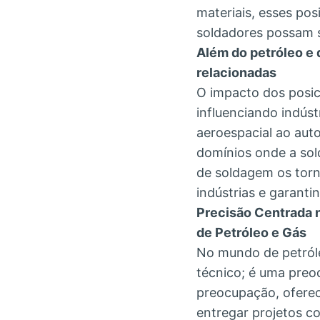
materiais, esses po
soldadores possam s
Além do petróleo e 
relacionadas
O impacto dos posic
influenciando indús
aeroespacial ao aut
domínios onde a sol
de soldagem os torn
indústrias e garant
Precisão Centrada n
de Petróleo e Gás
No mundo de petróle
técnico; é uma preo
preocupação, oferec
entregar projetos c