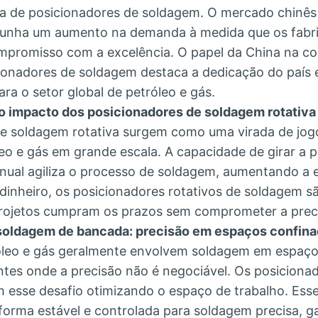
a de posicionadores de soldagem. O mercado chinês
unha um aumento na demanda à medida que os fabri
promisso com a excelência. O papel da China na c
ionadores de soldagem destaca a dedicação do país 
ra o setor global de petróleo e gás.
: o impacto dos posicionadores de soldagem rotativa
e soldagem rotativa surgem como uma virada de jog
eo e gás em grande escala. A capacidade de girar a 
ual agiliza o processo de soldagem, aumentando a e
dinheiro, os posicionadores rotativos de soldagem sã
rojetos cumpram os prazos sem comprometer a preci
soldagem de bancada: precisão em espaços confin
róleo e gás geralmente envolvem soldagem em espaç
es onde a precisão não é negociável. Os posiciona
esse desafio otimizando o espaço de trabalho. Ess
orma estável e controlada para soldagem precisa, g