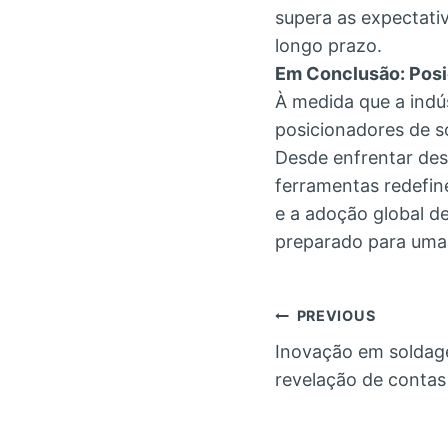
supera as expectati
longo prazo.
Em Conclusão: Posi
À medida que a indús
posicionadores de 
Desde enfrentar desa
ferramentas redefin
e a adoção global de
preparado para uma 
Post
PREVIOUS
Inovação em soldag
navigatio
revelação de contas