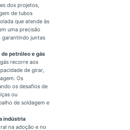
es dos projetos,
agem de tubos
olada que atende às
cem uma precisão
 garantindo juntas
de petróleo e gás
 gás recorre aos
acidade de girar,
ldagem. Os
ndo os desafios de
iças ou
balho de soldagem e
 indústria
tral na adoção e no