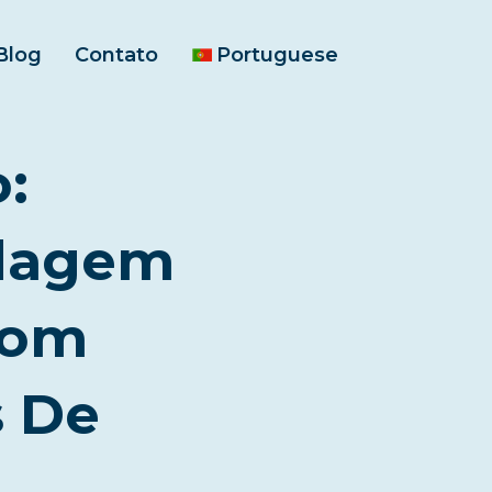
Blog
Contato
Portuguese
:
ldagem
Com
s De