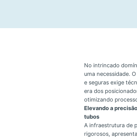
No intrincado domín
uma necessidade. O 
e seguras exige téc
era dos posicionado
otimizando processo
Elevando a precisã
tubos
A infraestrutura de
rigorosos, apresent