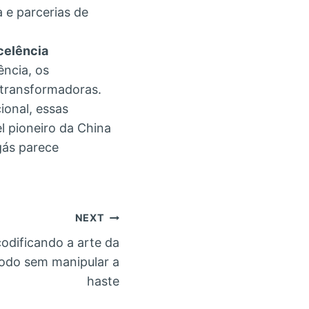
 e parcerias de
celência
ência, os
transformadoras.
ional, essas
l pioneiro da China
gás parece
NEXT
odificando a arte da
odo sem manipular a
haste