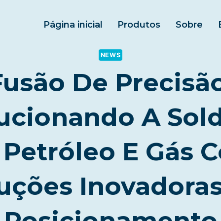
Página inicial
Produtos
Sobre
NEWS
Fusão De Precisão
ucionando A So
 Petróleo E Gás 
uções Inovadora
Posicionamento