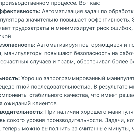
производственном процессе. Вот как:
ффективность:
Автоматизация задач по обработк
улятора значительно повышает эффективность. 
жает трудозатраты и минимизирует риск ошибок, 
ткой.
езопасность:
Автоматизируя повторяющиеся и п
и, манипуляторы повышают безопасность на рабоч
несчастных случаев и травм, обеспечивая более 
.
ьность:
Хорошо запрограммированный манипулят
рецедентной последовательностью. В результате 
омпоненты стабильного качества, что имеет реш
я ожиданий клиентов.
водительность:
При наличии хорошего манипуля
 высокого уровня производительности. Задачи, к
 теперь можно выполнить за считанные минуты, 