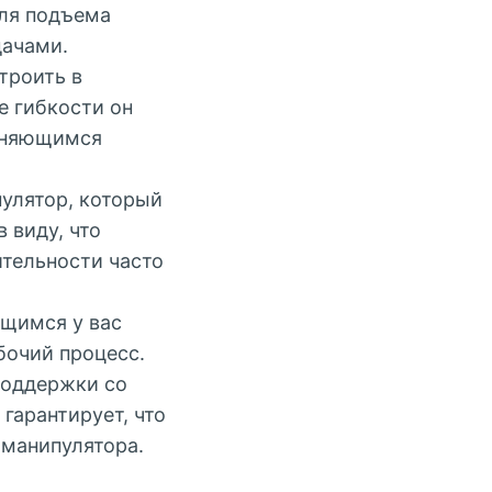
для подъема
дачами.
троить в
 гибкости он
меняющимся
улятор, который
 виду, что
тельности часто
ющимся у вас
бочий процесс.
поддержки со
гарантирует, что
манипулятора.