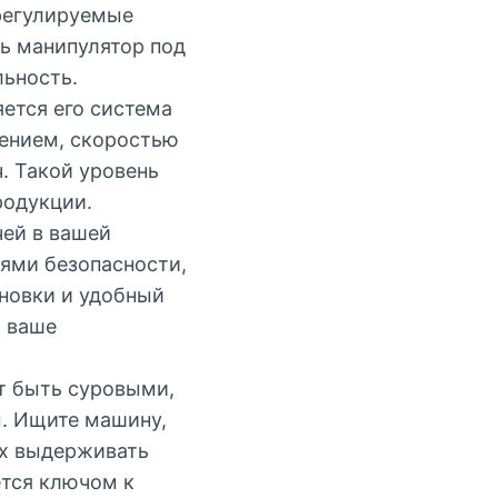
 регулируемые
ь манипулятор под
ьность.
ется его система
жением, скоростью
. Такой уровень
родукции.
ей в вашей
ями безопасности,
новки и удобный
и ваше
т быть суровыми,
м. Ищите машину,
ых выдерживать
ется ключом к