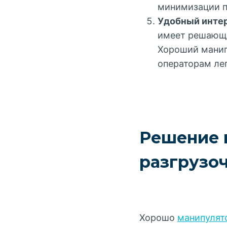
минимизации п
Удобный инте
имеет решающе
Хороший манип
операторам лег
Решение 
разгрузо
Хорошо
манипулят