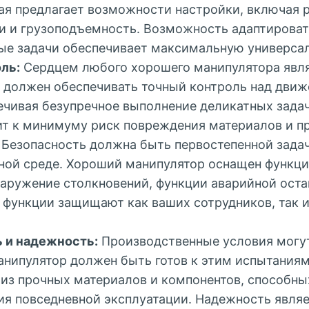
рая предлагает возможности настройки, включая
ги и грузоподъемность. Возможность адаптироват
ые задачи обеспечивает максимальную универсал
ль:
Сердцем любого хорошего манипулятора явля
н должен обеспечивать точный контроль над дви
ечивая безупречное выполнение деликатных задач
ит к минимуму риск повреждения материалов и п
Безопасность должна быть первостепенной задач
ной среде. Хороший манипулятор оснащен функци
наружение столкновений, функции аварийной оста
 функции защищают как ваших сотрудников, так 
 и надежность:
Производственные условия могу
анипулятор должен быть готов к этим испытания
 из прочных материалов и компонентов, способн
ия повседневной эксплуатации. Надежность явля