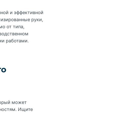
чной и эффективной
тизированные руки,
о от типа,
зводственном
ми работами.
го
торый может
ностям. Ищите