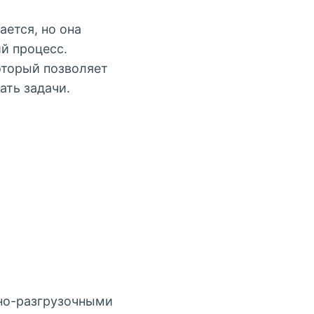
ется, но она
й процесс.
оторый позволяет
ать задачи.
но-разгрузочными