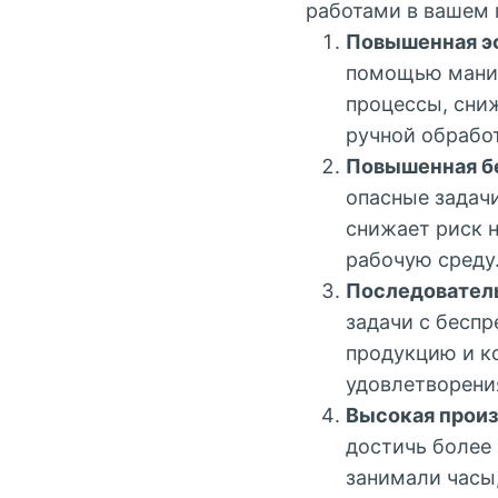
работами в вашем 
Повышенная э
помощью манип
процессы, сни
ручной обрабо
Повышенная б
опасные задач
снижает риск 
рабочую среду
Последовател
задачи с бесп
продукцию и к
удовлетворени
Высокая произ
достичь более
занимали часы,