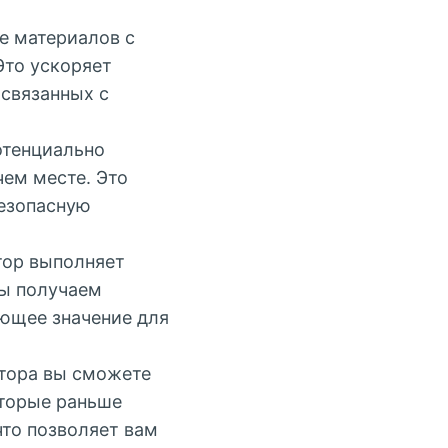
е материалов с
Это ускоряет
связанных с
отенциально
ем месте. Это
безопасную
ор выполняет
мы получаем
ающее значение для
тора вы сможете
оторые раньше
что позволяет вам