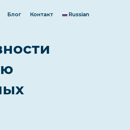
Блог
Контакт
Russian
вности
ью
ных