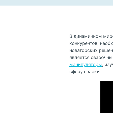
В динамичном мире
конкурентов, необ
новаторских реше
является сварочны
манипуляторы
, из
сферу сварки.