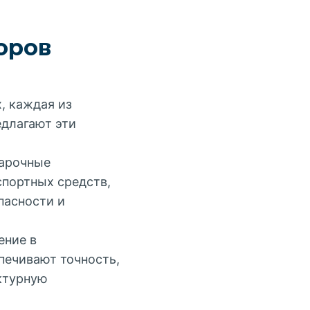
оров
, каждая из
едлагают эти
варочные
портных средств,
пасности и
ение в
печивают точность,
ктурную