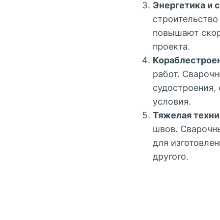
Энергетика и 
строительство
повышают скор
проекта.
Кораблестрое
работ. Свароч
судостроения,
условия.
Тяжелая техни
швов. Сварочн
для изготовле
другого.