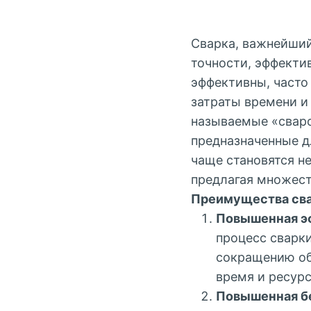
Сварка, важнейший
точности, эффекти
эффективны, часто
затраты времени и
называемые «сваро
предназначенные д
чаще становятся 
предлагая множес
Преимущества св
Повышенная э
процесс сварк
сокращению об
время и ресур
Повышенная б