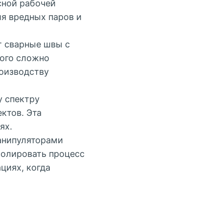
сной рабочей
ия вредных паров и
 сварные швы с
рого сложно
роизводству
 спектру
ктов. Эта
ях.
нипуляторами
ролировать процесс
циях, когда