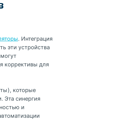
в
ляторы
. Интеграция
ть эти устройства
 могут
ся коррективы для
оты), которые
. Эта синергия
чностью и
автоматизации