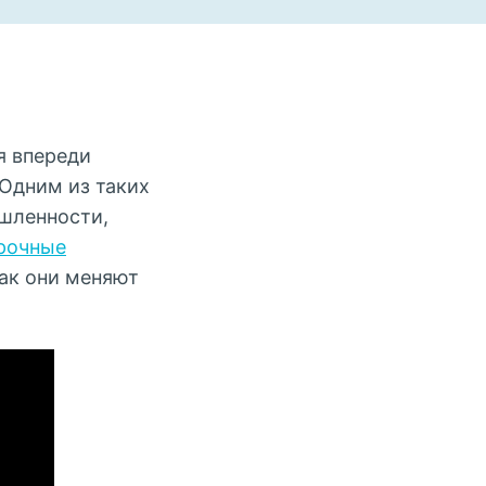
я впереди
Одним из таких
шленности,
рочные
как они меняют