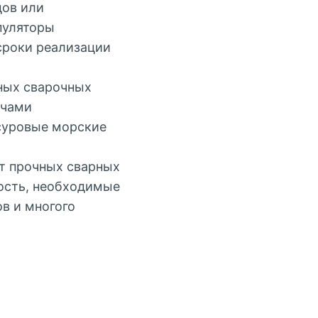
дов или
пуляторы
сроки реализации
ных сварочных
ачами
суровые морские
т прочных сварных
ость, необходимые
в и многого